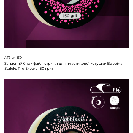
ATSlux-150
Запасний блок файл-стрічки для пластикової котушки Bobbinail
Staleks Pro Expert, 150 грит