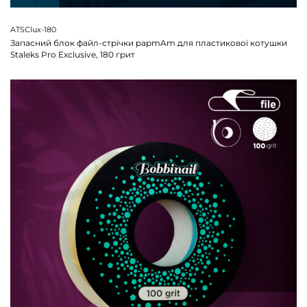
ATSClux-180
Запасний блок файл-стрічки papmAm для пластикової котушки
Staleks Pro Exclusive, 180 грит