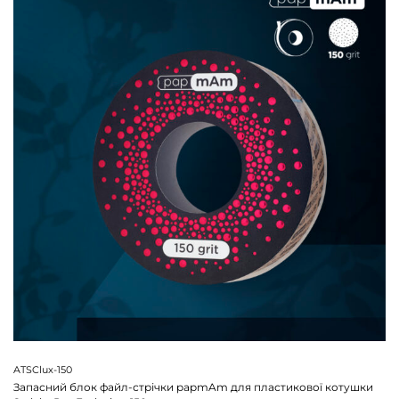
ATSClux-150
Запасний блок файл-стрічки papmAm для пластикової котушки