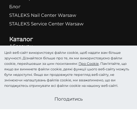
Блог
STALEKS Nail Center Warsaw
STALEKS Service Center Warsaw
Каталог
Абразиви
Цей веб-сайт використовує файли cookie, щоб надати вам більше
Ножиці
зручності. Дізнайтеся більше про те, як ми використовуємо файли
Кусачки
cookie, перейшовши за цим посиланням:
Про Cookie
. Пам’ятайте, що
якщо ви вимкнете файли cookie, деякі функції цього веб-сайту можуть
Фрези
бути недоступні. Якщо ви продовжуєте перегляд веб-сайту, не
Пінцети
змінюючи налаштувань файлів cookie, ми вважатимемо, що ви
погоджуєтесь отримувати всі файли cookie на нашому веб-сайті.
Лопатки
Подологія
Стати партнером
Погодитись
Косметика
Аксесуари та Догляд
HOME PRO