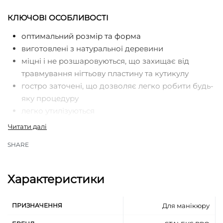
КЛЮЧОВІ ОСОБЛИВОСТІ
оптимальний розмір та форма
виготовлені з натуральної деревини
міцні і не розшаровуються, що захищає від
травмування нігтьову пластину та кутикулу
гостро заточені, що дозволяє легко робити будь-
яку процедуру
легко утилізуються
призначені для одноразового використання
застосовуються індивідуально, що підвищує
SHARE
рівень безпеки, а також сприяє дотриманню
гігієнічних норм під час виконання процедур
Характеристики
ПРИЗНАЧЕННЯ
Для манікюру