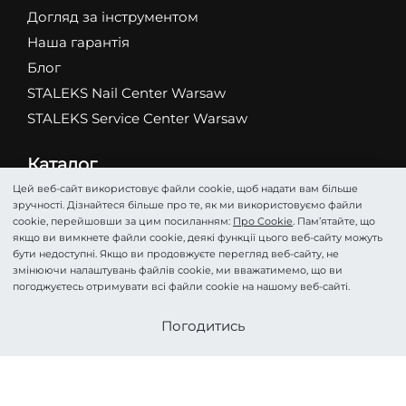
Догляд за інструментом
Наша гарантія
Блог
STALEKS Nail Center Warsaw
STALEKS Service Center Warsaw
Каталог
Абразиви
Цей веб-сайт використовує файли cookie, щоб надати вам більше
зручності. Дізнайтеся більше про те, як ми використовуємо файли
Ножиці
cookie, перейшовши за цим посиланням:
Про Cookie
. Пам’ятайте, що
Кусачки
якщо ви вимкнете файли cookie, деякі функції цього веб-сайту можуть
бути недоступні. Якщо ви продовжуєте перегляд веб-сайту, не
Фрези
змінюючи налаштувань файлів cookie, ми вважатимемо, що ви
Пінцети
погоджуєтесь отримувати всі файли cookie на нашому веб-сайті.
Лопатки
Стати партнером
Погодитись
Подологія
Косметика
Аксесуари та Догляд