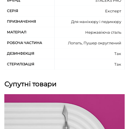
БРЕНД
STALEKS PRO
рекомендовано для виконання манікюру та
педикюру
СЕРІЯ
Експерт
нержавіюча сталь
ПРИЗНАЧЕННЯ
Для манікюру і педикюру
МАТЕРІАЛ
Нержавіюча сталь
РОБОЧА ЧАСТИНА
Лопать, Пушер округлений
ДЕЗИНФЕКЦІЯ
Так
СТЕРИЛІЗАЦІЯ
Так
Супутні товари