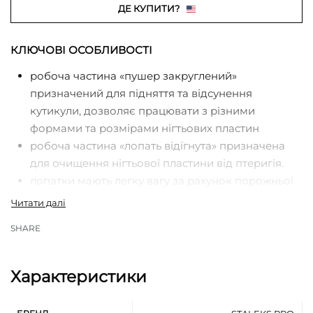
ДЕ КУПИТИ?
КЛЮЧОВІ ОСОБЛИВОСТІ
робоча частина «пушер закруглений»
призначений для підняття та відсунення
кутикули, дозволяє працювати з різними
формами та розмірами нігтьових пластин
робоча частина «лопать відігнута» призначена
для очищення нігтьової пластини від птеригія.
лопатки мають легку вагу за рахунок порожньої
ручки, завдяки чому не навантажують руку
майстра
SHARE
зручний хват лопаток забезпечує збільшений
діаметр ручки
інструмент надійно фіксується в руці завдяки
Характеристики
новим насічкам
професійна ручна заточка