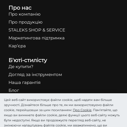
Про нас
Про компанію
Про продукцію
STALEKS SHOP & SERVICE
Маркетингова підтримка
Кар’єра
Б'юті-стилісту
Де купити?
Догляд за інструментом
Наша гарантія
Блог
STALEKS Nail Center Warsaw
Цей веб-сайт використовує файли cookie, щоб надати вам більше
зручності. Дізнайтеся більше про те, як ми використовуємо файли
STALEKS Service Center Warsaw
cookie, перейшовши за цим посиланням:
Про Cookie
. Пам’ятайте, що
якщо ви вимкнете файли cookie, деякі функції цього веб-сайту можуть
Каталог
бути недоступні. Якщо ви продовжуєте перегляд веб-сайту, не
змінюючи налаштувань файлів cookie, ми вважатимемо, що ви
Абразиви