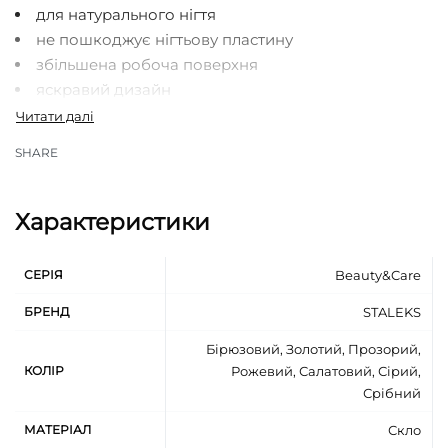
для натурального нігтя
не пошкоджує нігтьову пластину
збільшена робоча поверхня
яскравий дизайн
SHARE
Характеристики
СЕРІЯ
Beauty&Care
БРЕНД
STALEKS
Бірюзовий, Золотий, Прозорий,
КОЛІР
Рожевий, Салатовий, Сірий,
Срібний
МАТЕРІАЛ
Скло