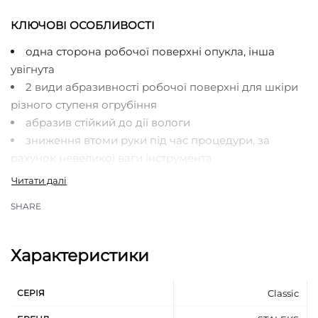
КЛЮЧОВІ ОСОБЛИВОСТІ
одна сторона робочої поверхні опукла, інша
увігнута
2 види абразивності робочої поверхні для шкіри
різного ступеня огрубіння
абразив стійкий до дії вологи
зниження втоми руки під час процедури, за
рахунок невеликої ваги інструмента
зручне розміщення терки в руці, завдяки
ергономічній ручці
SHARE
міцний пластик, що не згинається
мінеральний абразивний матеріал карбід
кремнію
Характеристики
СЕРІЯ
Classic