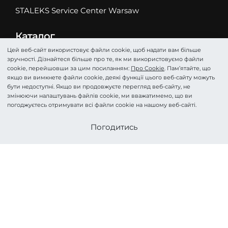
STALEKS Service Center Warsaw
Каталог
Абразиви
Цей веб-сайт використовує файли cookie, щоб надати вам більше
зручності. Дізнайтеся більше про те, як ми використовуємо файли
Ножиці
cookie, перейшовши за цим посиланням:
Про Cookie
. Пам’ятайте, що
Кусачки
якщо ви вимкнете файли cookie, деякі функції цього веб-сайту можуть
бути недоступні. Якщо ви продовжуєте перегляд веб-сайту, не
Фрези
змінюючи налаштувань файлів cookie, ми вважатимемо, що ви
Пінцети
погоджуєтесь отримувати всі файли cookie на нашому веб-сайті.
Лопатки
Стати партнером
Погодитись
Подологія
Косметика
Аксесуари та Догляд
HOME PRO
©STALEKS 2026. Всі права захищені.