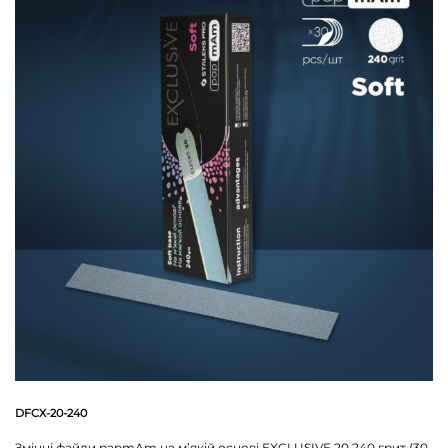
DFCX-20-240
Змінні файли papmAm на м’якій основі EXCLUSIVE 20 240 грит (30