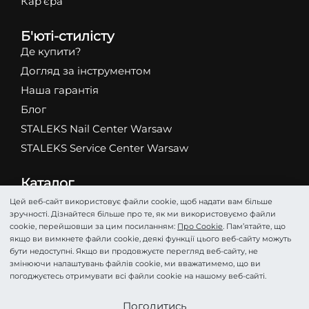
Кар’єра
Б'юті-стилісту
Де купити?
Догляд за інструментом
Наша гарантія
Блог
STALEKS Nail Center Warsaw
STALEKS Service Center Warsaw
Каталог
Абразиви
Цей веб-сайт використовує файли cookie, щоб надати вам більше
зручності. Дізнайтеся більше про те, як ми використовуємо файли
Ножиці
cookie, перейшовши за цим посиланням:
Про Cookie
. Пам’ятайте, що
Кусачки
якщо ви вимкнете файли cookie, деякі функції цього веб-сайту можуть
бути недоступні. Якщо ви продовжуєте перегляд веб-сайту, не
Фрези
змінюючи налаштувань файлів cookie, ми вважатимемо, що ви
Пінцети
погоджуєтесь отримувати всі файли cookie на нашому веб-сайті.
Лопатки
Стати партнером
Погодитись