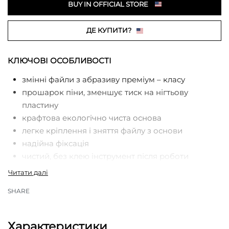
BUY IN OFFICIAL STORE
ДЕ КУПИТИ?
КЛЮЧОВІ ОСОБЛИВОСТІ
змінні файли з абразиву преміум – класу
прошарок піни, зменшує тиск на нігтьову
пластину
крафтова екологічно чиста основа
легке кріплення і зняття файлу з основи
надійна фіксація
чистий, без клею інструмент після роботи
для одноразового використання
для роботи з файлами рекомендовані основи
SHARE
MBE-20, SPBE-20, WBE-20
Характеристики