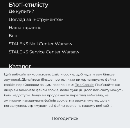
Б'юті-стилісту
Де купити?
Догляд за інструментом
Наша гарантія
Блог
STALEKS Nail Center Warsaw
STALEKS Service Center Warsaw
Каталог
Абразиви
Цей веб-сайт використовує файли cookie, щоб надати вам більше
зручності. Дізнайтеся більше про те, як ми використовуємо файли
Ножиці
cookie, перейшовши за цим посиланням:
Про Cookie
. Пам’ятайте, що
Кусачки
якщо ви вимкнете файли cookie, деякі функції цього веб-сайту можуть
бути недоступні. Якщо ви продовжуєте перегляд веб-сайту, не
Фрези
змінюючи налаштувань файлів cookie, ми вважатимемо, що ви
Пінцети
погоджуєтесь отримувати всі файли cookie на нашому веб-сайті.
Лопатки
Стати партнером
Погодитись
Подологія
Косметика