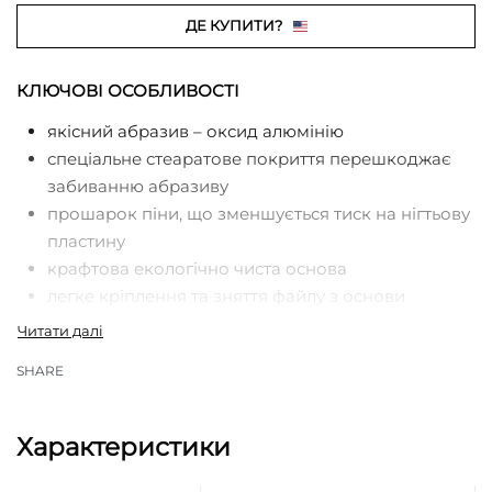
ДЕ КУПИТИ?
КЛЮЧОВІ ОСОБЛИВОСТІ
якісний абразив – оксид алюмінію
спеціальне стеаратове покриття перешкоджає
забиванню абразиву
прошарок піни, що зменшується тиск на нігтьову
пластину
крафтова екологічно чиста основа
легке кріплення та зняття файлу з основи
чистий, без клею інструмент після роботи
для одноразового використання
SHARE
Характеристики